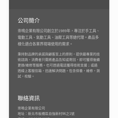
公司簡介
崇鳴企業有限公司創立於1989年，專注於手工具、
電動工具、氣動工具、油壓工具等總代理。產品多
樣化適合各業界現場使用的需求。
秉持對品牌的承諾與顧客至上的原則，提供最專業的技
術諮詢，消費者只需將產品告知或寄回，即可獲得後續
更換/維修等服務。也可透過電話獲得技術支援；或過
透線上客服信箱，迅速解決問題。包含保養，維修，測
試，校驗。
聯絡資訊
崇鳴企業有限公司
地址：新北市板橋區自強新村96之1號