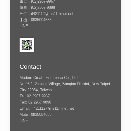
電話：(02)2967-9967
傳真：(02)2967-9898
郵件：rl421112@ms11.hinet.net
手機：0935094688
LINE：
Contact
Modern Create Enterprise Co., Ltd.
No.96-1, Ziqiang Village, Banqiao District, New Taipei
City 22054, Taiwan
Tel: 02 2967 9967
Fax: 02 2967 9898
Email: rl421112@ms11.hinet.net
Mobil: 0935094688
LINE: